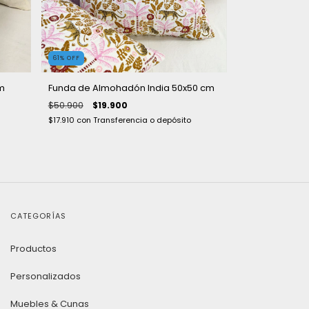
61
%
OFF
m
Funda de Almohadón India 50x50 cm
$50.900
$19.900
$17.910
con
Transferencia o depósito
CATEGORÍAS
Productos
Personalizados
Muebles & Cunas