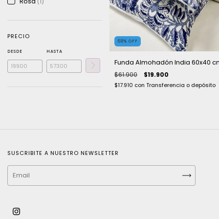
Rosa
(1)
PRECIO
68
%
OFF
DESDE
HASTA
Funda Almohadón India 60x40 c
$61.900
$19.900
$17.910
con
Transferencia o depósito
SUSCRIBITE A NUESTRO NEWSLETTER