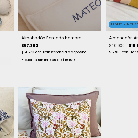
PROMO ALMOHAD
Almohadón Bordado Nombre
Almohadón Arc
$57.300
$40.900
$19.
$51.570
con
Transferencia o depósito
$17.910
con
Tran
3
cuotas sin interés de
$19.100