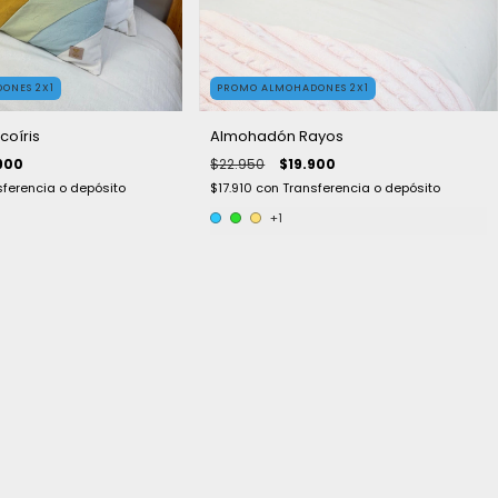
ONES 2X1
PROMO ALMOHADONES 2X1
oíris
Almohadón Rayos
900
$22.950
$19.900
sferencia o depósito
$17.910
con
Transferencia o depósito
+1