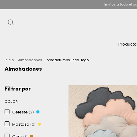
Envíos a todo el pais!
Product
Inicio
.
Almohadones
.
breadcrumbs.linea-lego
Almohadones
Filtrar por
COLOR
Celeste
(2)
Mostaza
(2)
Ocre
(1)