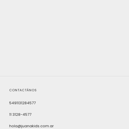
CONTACTÁNOS
5491131284577
11 3128-4577
hola@juanakids.com.ar