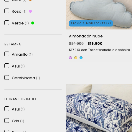
Rosa
(1)
Verde
(1)
PROMO ALMOHADONES 2X1
Almohadón Nube
$24.900
$19.900
ESTAMPA
$17.910
con
Transferencia o depósito
Amarillo
(1)
Azul
(1)
Combinada
(1)
LETRAS BORDADO
Azul
(1)
Gris
(1)