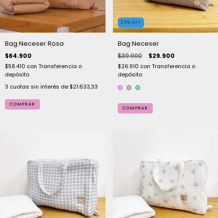
25
%
OFF
Bag Neceser Rosa
Bag Neceser
$64.900
$39.900
$29.900
$58.410
con
Transferencia o
$26.910
con
Transferencia o
depósito
depósito
3
cuotas sin interés de
$21.633,33
COMPRAR