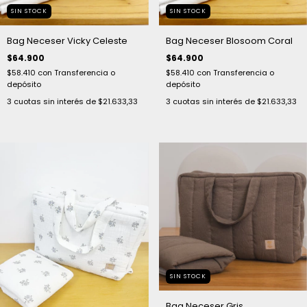
SIN STOCK
SIN STOCK
Bag Neceser Vicky Celeste
Bag Neceser Blosoom Coral
$64.900
$64.900
$58.410
con
Transferencia o
$58.410
con
Transferencia o
depósito
depósito
3
cuotas sin interés de
$21.633,33
3
cuotas sin interés de
$21.633,33
SIN STOCK
Bag Neceser Gris