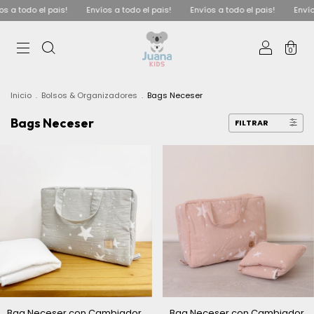
Envíos a todo el pais!
Envíos a todo el pais!
Envíos a todo el pais!
0
Inicio
.
Bolsos & Organizadores
.
Bags Neceser
Bags Neceser
FILTRAR
Bag Neceser con Cambiador
Bag Neceser con Cambiador